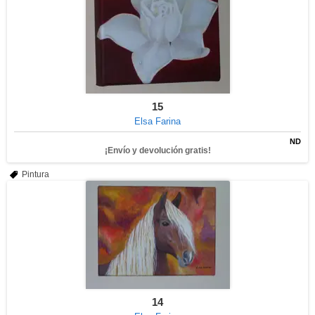
15
Elsa Farina
ND
¡Envío y devolución gratis!
Pintura
14