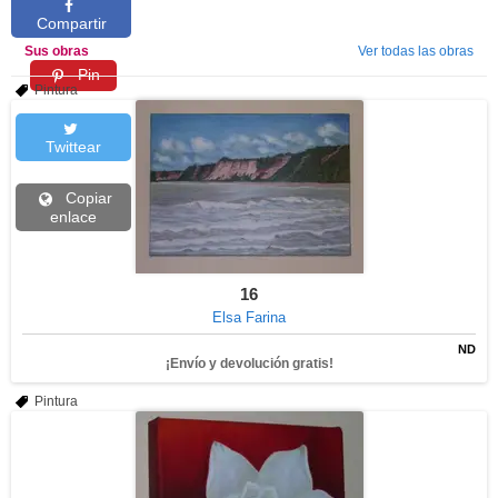
Compartir
Sus obras
Ver todas las obras
Pin
Pintura
Twittear
Copiar
enlace
16
Elsa Farina
ND
¡Envío y devolución gratis!
Pintura