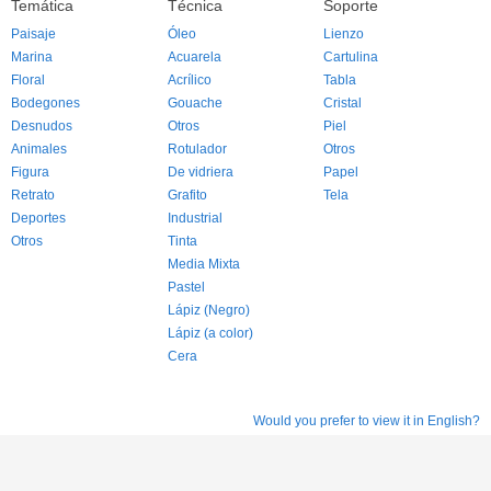
Temática
Técnica
Soporte
Paisaje
Óleo
Lienzo
Marina
Acuarela
Cartulina
Floral
Acrílico
Tabla
Bodegones
Gouache
Cristal
Desnudos
Otros
Piel
Animales
Rotulador
Otros
Figura
De vidriera
Papel
Retrato
Grafito
Tela
Deportes
Industrial
Otros
Tinta
Media Mixta
Pastel
Lápiz (Negro)
Lápiz (a color)
Cera
Would you prefer to view it in English?